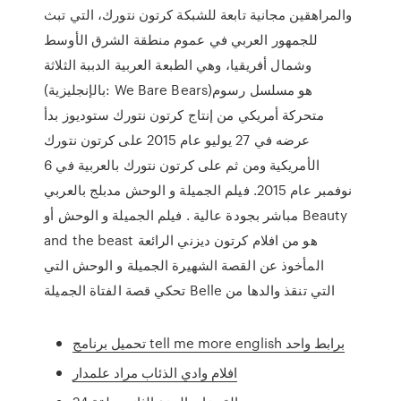
والمراهقين مجانية تابعة للشبكة كرتون نتورك، التي تبث
للجمهور العربي في عموم منطقة الشرق الأوسط
وشمال أفريقيا، وهي الطبعة العربية الدببة الثلاثة
(بالإنجليزية: We Bare Bears)‏ هو مسلسل رسوم
متحركة أمريكي من إنتاج كرتون نتورك ستوديوز بدأ
عرضه في 27 يوليو عام 2015 على كرتون نتورك
الأمريكية ومن ثم على كرتون نتورك بالعربية في 6
نوفمبر عام 2015. فيلم الجميلة و الوحش مدبلج بالعربي
مباشر بجودة عالية . فيلم الجميلة و الوحش أو Beauty
and the beast هو من افلام كرتون ديزني الرائعة
المأخوذ عن القصة الشهيرة الجميلة و الوحش التي
تحكي قصة الفتاة الجميلة Belle التي تنقذ والدها من
تحميل برنامج tell me more english برابط واحد
افلام وادي الذئاب مراد علمدار