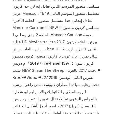
مسلسل منصور الموسم الثاني تعادل إيجابي جدا كرتون
عربي Mansour. 11:49. مسلسل منصور الموسم الثاني
تعادل إيجابي جدا مسلسل منصور - الحلقة الأخيرة
Mansour Cartoon !!! NEW !!! مسلسل كرتون منصور
الحلقة 2 جدي ووطني 1 Mansour Cartoon بجودة
عالية HD Movies trailers 2017. بن تن - افلام كرتون
بن تن - العاب بن تن - ben 10 · عالی. 9 هزار بازدید 2
سال تمرین زبان عربی با کارتون منصور كرتون منصور
2019 / ام دويس / · reyhaneh1397 كرتون شون ذا
شیب NEW Shaun The Sheep جدید 2017 بالعربی. ❤
Brooz❤Video ❤. 27 تشرين الثاني (نوفمبر) 2019
تحت رعاية سيادة المطران د.يوسف متى راعي ابرشية
الروم الملكيين الكاثوليك والاب وليم ابو شقارة
والمجلس الرعوي تم الاحتفال بتعيين الشماس جريس
13 نيسان (إبريل) 2017 بالصور أجمل أشكال الحقائب
بالشخصيات الكرتونية للأطفال 2017 ، تلك التي يفضلها