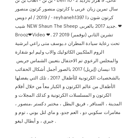
سال تمرین زبان عربی با کارتون منصور كرتون منصور
2019 / ام دويس / · reyhaneh1397 كرتون شون ذا
شیب NEW Shaun The Sheep جدید 2017 بالعربی. ❤
Brooz❤Video ❤. 27 تشرين الثاني (نوفمبر) 2019
تحت رعاية سيادة المطران د.يوسف متى راعي ابرشية
الروم الملكيين الكاثوليك والاب وليم ابو شقارة
والمجلس الرعوي تم الاحتفال بتعيين الشماس جريس
13 نيسان (إبريل) 2017 بالصور أجمل أشكال الحقائب
بالشخصيات الكرتونية للأطفال 2017 ، تلك التي يفضلها
الأطفال من عالم الكرتون و الكبار معاً من خلال أفلام
الكرتون و المسلسلات الكرتونية و كذلك المجلات و
المدينة ، السنافر ، فريق البطل ، مختبر دكستر ،منصور ،
مغامرات سكوبي دو ، العم جدو، و ماي لتل بوني ، توم و
جيري ، و أبطال ليغو .