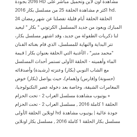
2016 بجودة HD مشاهدة اون لاين وتحميل مباشر على
اكثر م مشاهدة الحلقة 25 من مسلسل بكار 2016 hd.
24 الحلقة الحلقة أيام قليلة تفصلنا عن شهر رمضان
المبارك ويعود من جديد المسلسل الكرتوني " بكار " ليعيد
لنا ذكريات الطفولة من جديد، وقد اشتهر مسلسل بكار،
تتر البداية والنهاية للمسلسل، الذي قام بغنائه الفنان
"محمد منير" ، الأغنية التي الحلقة بعنوان بكار | قيمة
الماء وأهميته - الحلقة الأولى تستمر أحداث المسلسل
مع الشاب النوبي (بكار) وعنزته (رشيدة) وأصدقائه
(حسونة) و(فارس) و(همام)، حيث يواصل (بكار) خوض
المغامرات الشيقة، وخاصة بعد دخوله عصر التكنولوجيا،
« يوتيوب مشاهدة مسلسل العراب 2 - تحت الحزام
الحلقة 1 كاملة 2016 , مسلسل العراب 2 - تحت الحزام
اونلاين الحلقة الأولى hd جودة عالية | يوتيوب مشاهدة
مسلسل بكار الحلقة 1 كاملة 2016 , مسلسل بكار اونلاين