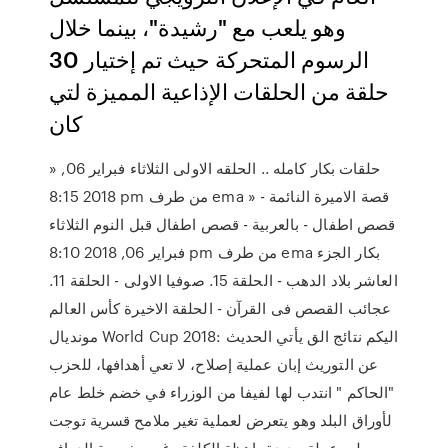
وهو يلعب مع "رشيدة"، بينما خلال
الرسوم المتحركة حيث تم إختيار 30
حلقة من الحلقات الإذاعية المميزة لتي
كان
» حلقات بكار كامله .. الحلقه الاولى الثلاثاء فبراير 06,
2018 8:15 pm من طرف ema » قصة الاميرة النائمة -
قصص اطفال - بالعربية - قصص اطفال قبل النوم الثلاثاء
فبراير 06, 2018 8:10 pm من طرف ema بكار الجزء
العاشر بلاد الدهب - الحلقة 15. صوفيا الاولى - الحلقة 11.
عجائب القصص فى القرآن - الحلقة الاخيرة كأس العالم
مونديال World Cup 2018: اليكم نتائج الق يأتي الحديث
عن التوريث إبان عملية إصلاح، لا تعي أهدافها، للحزب
"الحاكم " انتدب لها لفيفا من الوزراء في خضم خلط عام
لأوراق البلد وهو يتعرض لعملية تغير ملامح قسرية توجت
بطبع عملة جديدة باهظة الكلفة وغير مفهومة الدوافع.