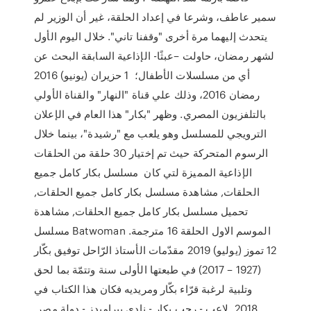
سمير عاطف، وشرعا في إعداد الحلقة، غير أن الوزير لم
يتحدث إليهما مرة أخرى "وقفنا تاني". خلال اليوم الأول
لشهر رمضان، حاولت –عبثًا- الإذاعية السابقة البحث عن
أي من مسلسلات الأطفال؛ 1 حزيران (يونيو) 2016
رمضان 2016، وذلك علي قناة "النهار" والقناة الأولي
بالتلفزيون المصري. وظهر "بكار" هذا العام في الإعلان
الترويجي للمسلسل وهو يلعب مع "رشيدة"، بينما خلال
الرسوم المتحركة حيث تم إختيار 30 حلقة من الحلقات
الإذاعية المميزة لتي كان مسلسل بكار كامل جميع
الحلقات, مشاهدة مسلسل بكار كامل جميع الحلقات,
تحميل مسلسل بكار كامل جميع الحلقات, مشاهدة
مسلسل Batwoman الموسم الاول الحلقة 16 مترجمة.
12 تموز (يوليو) 2019 مقدّمات الأستاذ الرّاحل توفيق بكّار
(1927 – 2017) في طبعتها الأولى سنة وتتمّة بما لحق
وتلبية لرغبة قرّاء بكّار ومريديه فكان هذا الكتاب في
2018 لاعب - رجب بكار - نادي بيراميدز - دولة مصر.