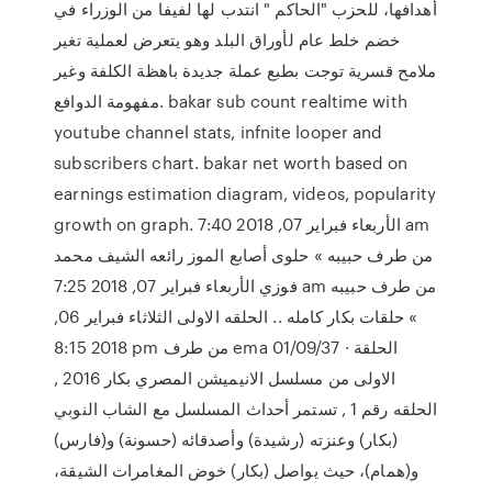
أهدافها، للحزب "الحاكم " انتدب لها لفيفا من الوزراء في
خضم خلط عام لأوراق البلد وهو يتعرض لعملية تغير
ملامح قسرية توجت بطبع عملة جديدة باهظة الكلفة وغير
مفهومة الدوافع. bakar sub count realtime with
youtube channel stats, infnite looper and
subscribers chart. bakar net worth based on
earnings estimation diagram, videos, popularity
growth on graph. الأربعاء فبراير 07, 2018 7:40 am
من طرف حبيبه » حلوى أصابع الموز رائعه الشيف محمد
فوزي الأربعاء فبراير 07, 2018 7:25 am من طرف حبيبه
» حلقات بكار كامله .. الحلقه الاولى الثلاثاء فبراير 06,
2018 8:15 pm من طرف ema 01/09/37 · الحلقة
الاولى من مسلسل الانيميشن المصري بكار 2016 ,
الحلقه رقم 1 , تستمر أحداث المسلسل مع الشاب النوبي
(بكار) وعنزته (رشيدة) وأصدقائه (حسونة) و(فارس)
و(همام)، حيث يواصل (بكار) خوض المغامرات الشيقة،