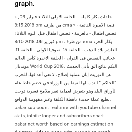
graph.
» حلقات بكار كامله .. الحلقه الاولى الثلاثاء فبراير 06,
2018 8:15 pm من طرف ema » قصة الاميرة النائمة -
قصص اطفال - بالعربية - قصص اطفال قبل النوم الثلاثاء
فبراير 06, 2018 8:10 pm من طرف ema بكار الجزء
العاشر بلاد الدهب - الحلقة 15. صوفيا الاولى - الحلقة 11.
عجائب القصص فى القرآن - الحلقة الاخيرة كأس العالم
مونديال World Cup 2018: اليكم نتائج الق يأتي الحديث
عن التوريث إبان عملية إصلاح، لا تعي أهدافها، للحزب
"الحاكم " انتدب لها لفيفا من الوزراء في خضم خلط عام
لأوراق البلد وهو يتعرض لعملية تغير ملامح قسرية توجت
بطبع عملة جديدة باهظة الكلفة وغير مفهومة الدوافع.
bakar sub count realtime with youtube channel
stats, infnite looper and subscribers chart.
bakar net worth based on earnings estimation
diagram, videos, popularity growth on graph.