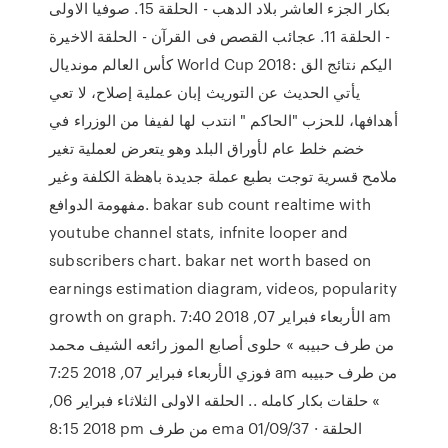
بكار الجزء العاشر بلاد الدهب - الحلقة 15. صوفيا الاولى
- الحلقة 11. عجائب القصص فى القرآن - الحلقة الاخيرة
كأس العالم مونديال World Cup 2018: اليكم نتائج الق
يأتي الحديث عن التوريث إبان عملية إصلاح، لا تعي
أهدافها، للحزب "الحاكم " انتدب لها لفيفا من الوزراء في
خضم خلط عام لأوراق البلد وهو يتعرض لعملية تغير
ملامح قسرية توجت بطبع عملة جديدة باهظة الكلفة وغير
مفهومة الدوافع. bakar sub count realtime with
youtube channel stats, infnite looper and
subscribers chart. bakar net worth based on
earnings estimation diagram, videos, popularity
growth on graph. الأربعاء فبراير 07, 2018 7:40 am
من طرف حبيبه » حلوى أصابع الموز رائعه الشيف محمد
فوزي الأربعاء فبراير 07, 2018 7:25 am من طرف حبيبه
» حلقات بكار كامله .. الحلقه الاولى الثلاثاء فبراير 06,
2018 8:15 pm من طرف ema 01/09/37 · الحلقة