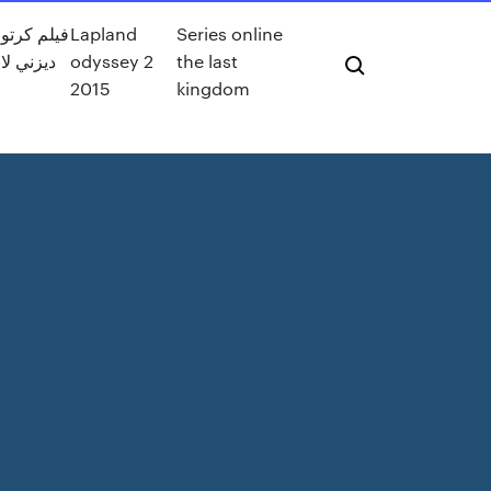
Series online
Lapland
فيلم كرتو
the last
odyssey 2
ديزني لان
2015
kingdom