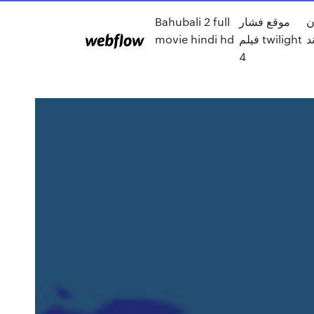
ن
موقع فشار
Bahubali 2 full
د
فيلم twilight
movie hindi hd
4