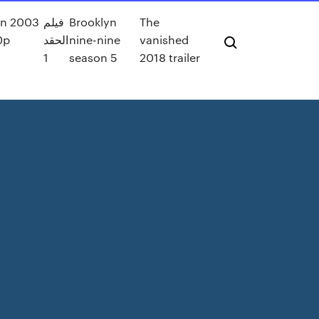
The
Brooklyn
فيلم
on 2003
vanished
nine-nine
الحقد
0p
1
season 5
2018 trailer